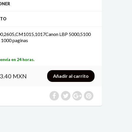
TONER
CTO
2600,2605,CM1015,1017Canon LBP 5000,5100
 1000 paginas
envía en 24 horas.
93.40 MXN