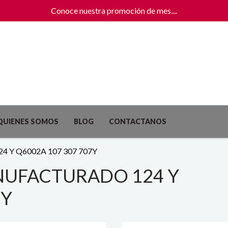
Conoce nuestra promoción de mes....
Ex
QUIENES SOMOS
BLOG
CONTACTANOS
 Y Q6002A 107 307 707Y
NUFACTURADO 124 Y
7Y