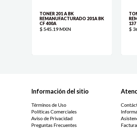
 CB
TONER 201 A BK
TON
2 313
REMANUFACTURADO 201A BK
REM
 CE
CF 400A
137
$ 545.19 MXN
$ 3
Información del sitio
Atenci
Términos de Uso
Contác
Políticas Comerciales
Informa
Aviso de Privacidad
Asisten
Preguntas Frecuentes
Factura