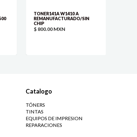
TONER141A W1410 A
TONER
00
REMANUFACTURADO/SIN
CHIP
$ 2,7
$ 800.00 MXN
Catalogo
TÓNERS
TINTAS
EQUIPOS DE IMPRESION
REPARACIONES